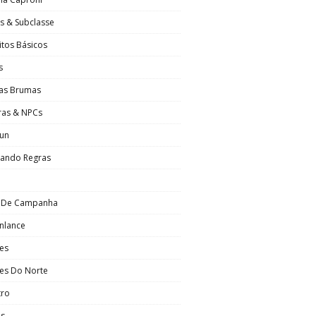
s & Subclasse
tos Básicos
s
Das Brumas
ras & NPCs
Sun
hando Regras
o De Campanha
nlance
es
es Do Norte
tro
os