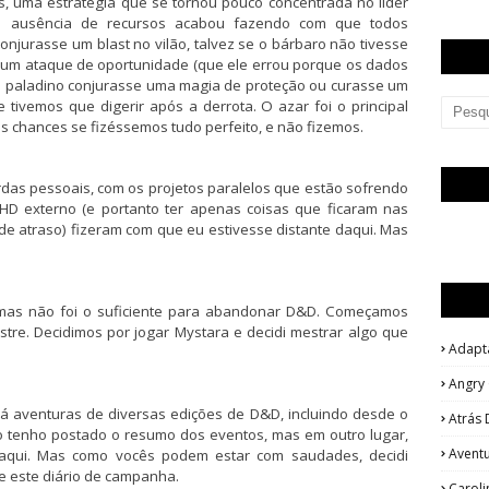
, uma estratégia que se tornou pouco concentrada no líder
a ausência de recursos acabou fazendo com que todos
njurasse um blast no vilão, talvez se o bárbaro não tivesse
 um ataque de oportunidade (que ele errou porque os dados
 o paladino conjurasse uma magia de proteção ou curasse um
e tivemos que digerir após a derrota. O azar foi o principal
s chances se fizéssemos tudo perfeito, e não fizemos.
rdas pessoais, com os projetos paralelos que estão sofrendo
HD externo (e portanto ter apenas coisas que ficaram nas
e atraso) fizeram com que eu estivesse distante daqui. Mas
, mas não foi o suficiente para abandonar D&D. Começamos
e. Decidimos por jogar Mystara e decidi mestrar algo que
Adapt
Angry
 aventuras de diversas edições de D&D, incluindo desde o
Atrás 
são tenho postado o resumo dos eventos, mas em outro lugar,
Avent
 aqui. Mas como vocês podem estar com saudades, decidi
e este diário de campanha.
Caroli