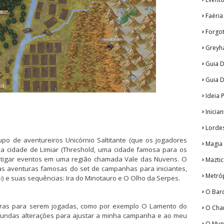
Faéria
Forgo
Greyh
Guia D
Guia 
Ideia 
Inicia
Lorde
o de aventureiros Unicórnio Saltitante (que os jogadores
Magia
a cidade de Limiar (Threshold, uma cidade famosa para os
estigar eventos em uma região chamada Vale das Nuvens. O
Maztic
as aventuras famosas do set de campanhas para iniciantes,
Metró
i
) e suas sequências: Ira do Minotauro e O Olho da Serpes.
O Bar
utras para serem jogadas, como por exemplo O Lamento do
O Cha
fundas alterações para ajustar a minha campanha e ao meu
O Mun