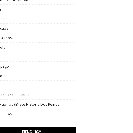
a
nos
scape
 Somos?
oft
spaço
tões
a
m Para Cincinnati.
ão Tão) Breve História Dos Reinos
s De D&D
BIBLIOTECA