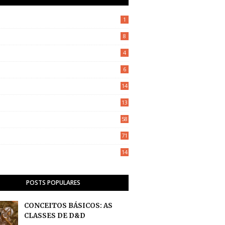
1
8
4
6
14
13
58
71
14
POSTS POPULARES
CONCEITOS BÁSICOS: AS
CLASSES DE D&D