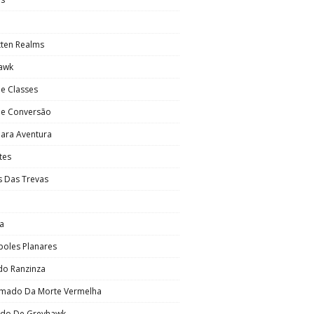
tten Realms
awk
e Classes
De Conversão
Para Aventura
ntes
s Das Trevas
a
poles Planares
do Ranzinza
mado Da Morte Vermelha
do De Greyhawk