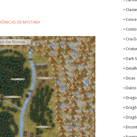
Classe
Concei
RÔNICAS DE MYSTARA
Conto
Cria 
Criatu
Dark 
Detal
Dicas
Diári
Drago
Dragõ
Dragõ
Encon
Event