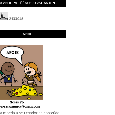
M VINDO. VOCÊ É NOSSO VISITANTE Nº...
2
1
3
3
0
4
6
APOIE
 moeda a seu criador de conteúdo!