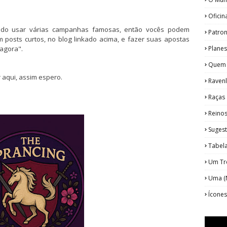
Oficin
ndo usar várias campanhas famosas, então vocês podem
Patro
posts curtos, no blog linkado acima, e fazer suas apostas
 agora".
Plane
Quem
 aqui, assim espero.
Ravenl
Raças
Reino
Suges
Tabel
Um Tre
Uma (N
Ícone