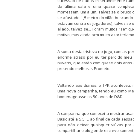
sucessão de dados miseravelmente ruins
da última sala e uma quase complet
morressem, um a um. Talvez se o bruxo co
se afastado 1,5 metro do vilão buscando
estavam contra os jogadores), talvez se
aliado, talvez se... Foram muitos "se" qu
motivo, mas ainda ocm muito azar teríamo
A soma desta tristeza no jogo, com as pe
enorme atraso por eu ter perdido meu 
nuvens, que estão com quase dois anos d
pretendo melhorar. Prometo.
Voltando aos diários, o TPK aconteceu
uma nova campanha, tendo eu como Mestr
homenageasse os 50 anos de D&D.
A campanha que comecei a mestrar usará
Basic até a 5.5. E ao final de cada ses
para não deixar quaisquer viúvas por
compartilhar o blog onde escrevo soment