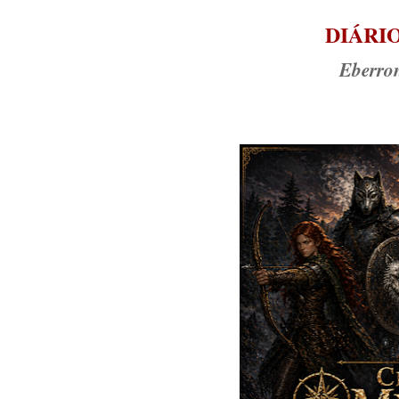
DIÁRI
Eberron