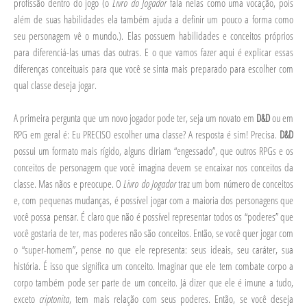
profissão dentro do jogo (o
Livro do Jogador
fala nelas como uma vocação, pois
além de suas habilidades ela também ajuda a definir um pouco a forma como
seu personagem vê o mundo.). Elas possuem habilidades e conceitos próprios
para diferenciá-las umas das outras. E o que vamos fazer aqui é explicar essas
diferenças conceituais para que você se sinta mais preparado para escolher com
qual classe deseja jogar.
A primeira pergunta que um novo jogador pode ter, seja um novato em
D&D
ou em
RPG em geral é: Eu PRECISO escolher uma classe? A resposta é sim! Precisa.
D&D
possui um formato mais rígido, alguns diriam “engessado”, que outros RPGs e os
conceitos de personagem que você imagina devem se encaixar nos conceitos da
classe. Mas nãos e preocupe. O
Livro do Jogador
traz um bom número de conceitos
e, com pequenas mudanças, é possível jogar com a maioria dos personagens que
você possa pensar. É claro que não é possível representar todos os “poderes” que
você gostaria de ter, mas poderes não são conceitos. Então, se você quer jogar com
o “super-homem”, pense no que ele representa: seus ideais, seu caráter, sua
história. É isso que significa um conceito. Imaginar que ele tem combate corpo a
corpo também pode ser parte de um conceito. Já dizer que ele é imune a tudo,
exceto
criptonita
, tem mais relação com seus poderes. Então, se você deseja