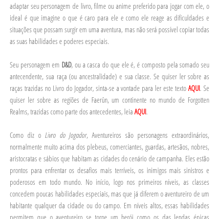
adaptar seu personagem de livro, filme ou anime preferido para jogar com ele, o
ideal é que imagine o que é caro para ele e como ele reage as dificuldades e
situações que possam surgir em uma aventura, mas não será possível copiar todas
as suas habilidades e poderes especiais.
Seu personagem em
D&D
, ou a casca do que ele é, é composto pela somado seu
antecendente, sua raça (ou ancestralidade) e sua classe. Se quiser ler sobre as
raças trazidas no Livro do Jogador, sinta-se a vontade para ler este texto
AQUI
. Se
quiser ler sobre as regiões de Faerûn, um continente no mundo de Forgotten
Realms, trazidas como parte dos antecedentes, leia
AQUI
.
Como diz o
Livro do Jogador
, Aventureiros são personagens extraordinários,
normalmente muito acima dos plebeus, comerciantes, guardas, artesãos, nobres,
aristocratas e sábios que habitam as cidades do cenário de campanha. Eles estão
prontos para enfrentar os desafios mais terríveis, os inimigos mais sinistros e
poderosos em todo mundo. No início, logo nos primeiros níveis, as classes
concedem poucas habilidades especiais, mas que já diferem o aventureiro de um
habitante qualquer da cidade ou do campo. Em níveis altos, essas habilidades
permitem que o aventureiro se torne um herói como os das lendas épicas