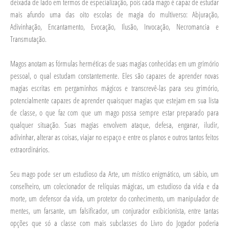
deixada de lado em termos de especialização, pois cada mago é capaz de estudar
mais afundo uma das oito escolas de magia do multiverso: Abjuração,
Adivinhação, Encantamento, Evocação, Ilusão, Invocação, Necromancia e
Transmutação.
Magos anotam as fórmulas herméticas de suas magias conhecidas em um grimório
pessoal, o qual estudam constantemente. Eles são capazes de aprender novas
magias escritas em pergaminhos mágicos e transcrevê-las para seu grimório,
potencialmente capazes de aprender quaisquer magias que estejam em sua lista
de classe, o que faz com que um mago possa sempre estar preparado para
qualquer situação. Suas magias envolvem ataque, defesa, enganar, iludir,
adivinhar, alterar as coisas, viajar no espaço e entre os planos e outros tantos feitos
extraordinários.
Seu mago pode ser um estudioso da Arte, um místico enigmático, um sábio, um
conselheiro, um colecionador de relíquias mágicas, um estudioso da vida e da
morte, um defensor da vida, um protetor do conhecimento, um manipulador de
mentes, um farsante, um falsificador, um conjurador exibicionista, entre tantas
opções que só a classe com mais subclasses do Livro do Jogador poderia