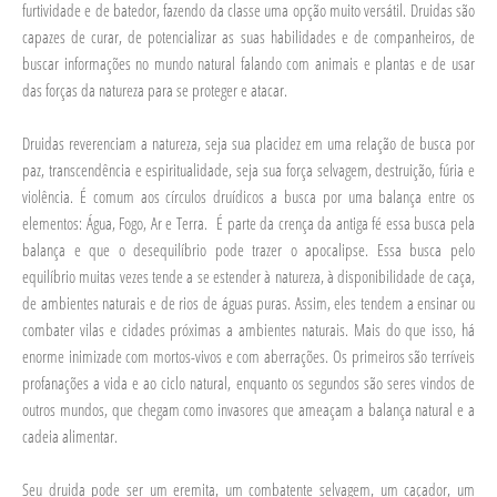
furtividade e de batedor, fazendo da classe uma opção muito versátil. Druidas são
capazes de curar, de potencializar as suas habilidades e de companheiros, de
buscar informações no mundo natural falando com animais e plantas e de usar
das forças da natureza para se proteger e atacar.
Druidas reverenciam a natureza, seja sua placidez em uma relação de busca por
paz, transcendência e espiritualidade, seja sua força selvagem, destruição, fúria e
violência. É comum aos círculos druídicos a busca por uma balança entre os
elementos: Água, Fogo, Ar e Terra.
É parte da crença da antiga fé essa busca pela
balança e que o desequilíbrio pode trazer o apocalipse. Essa busca pelo
equilíbrio muitas vezes tende a se estender à natureza, à disponibilidade de caça,
de ambientes naturais e de rios de águas puras. Assim, eles tendem a ensinar ou
combater vilas e cidades próximas a ambientes naturais. Mais do que isso, há
enorme inimizade com mortos-vivos e com aberrações. Os primeiros são terríveis
profanações a vida e ao ciclo natural, enquanto os segundos são seres vindos de
outros mundos, que chegam como invasores que ameaçam a balança natural e a
cadeia alimentar.
Seu druida pode ser um eremita, um combatente selvagem, um caçador, um