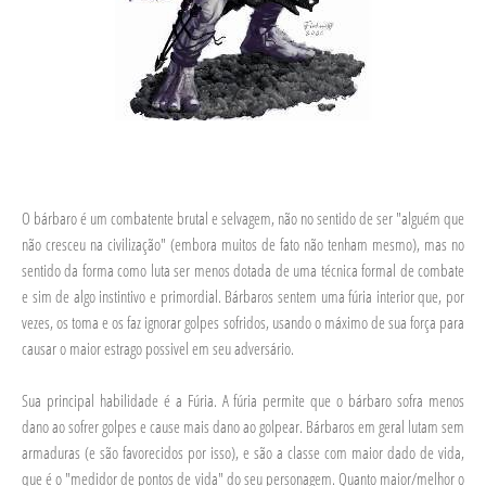
O bárbaro é um combatente brutal e selvagem, não no sentido de ser "alguém que
não cresceu na civilização" (embora muitos de fato não tenham mesmo), mas no
sentido da forma como luta ser menos dotada de uma técnica formal de combate
e sim de algo instintivo e primordial. Bárbaros sentem uma fúria interior que, por
vezes, os toma e os faz ignorar golpes sofridos, usando o máximo de sua força para
causar o maior estrago possivel em seu adversário.
Sua principal habilidade é a Fúria. A fúria permite que o bárbaro sofra menos
dano ao sofrer golpes e cause mais dano ao golpear. Bárbaros em geral lutam sem
armaduras (e são favorecidos por isso), e são a classe com maior dado de vida,
que é o "medidor de pontos de vida" do seu personagem. Quanto maior/melhor o