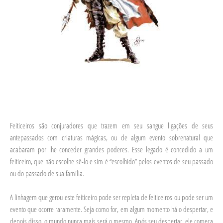
Feiticeiros são conjuradores que trazem em seu sangue ligações de seus
antepassados com criaturas mágicas, ou de algum evento sobrenatural que
acabaram por lhe conceder grandes poderes. Esse legado é concedido a um
feiticeiro, que não escolhe sê-lo e sim é “escolhido” pelos eventos de seu passado
ou do passado de sua família.
A linhagem que gerou este feiticeiro pode ser repleta de feiticeiros ou pode ser um
evento que ocorre raramente. Seja como for, em algum momento há o despertar, e
depois disso, o mundo nunca mais será o mesmo. Após seu despertar, ele começa