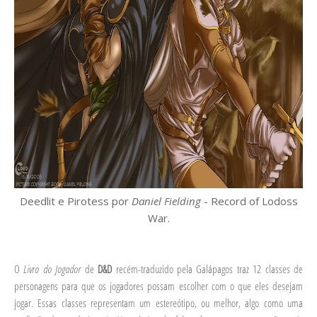
Deedlit e Pirotess por
Daniel Fielding
- Record of Lodoss
War.
O
Livro do Jogador
de
D&D
recém-traduzido pela Galápagos traz 12 classes de
personagens para que os jogadores possam escolher com o que eles desejam
jogar. Essas classes representam um estereótipo, ou melhor, algo como uma