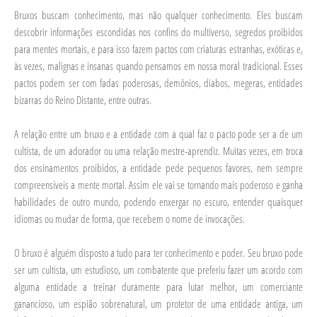
Bruxos buscam conhecimento, mas não qualquer conhecimento. Eles buscam
descobrir informações escondidas nos confins do multiverso, segredos proibidos
para mentes mortais, e para isso fazem pactos com criaturas estranhas, exóticas e,
às vezes, malignas e insanas quando pensamos em nossa moral tradicional. Esses
pactos podem ser com fadas poderosas, demônios, diabos, megeras, entidades
bizarras do Reino Distante, entre outras.
A relação entre um bruxo e a entidade com a qual faz o pacto pode ser a de um
cultista, de um adorador ou uma relação mestre-aprendiz. Muitas vezes, em troca
dos ensinamentos proibidos, a entidade pede pequenos favores, nem sempre
compreensíveis a mente mortal. Assim ele vai se tornando mais poderoso e ganha
habilidades de outro mundo, podendo enxergar no escuro, entender quaisquer
idiomas ou mudar de forma, que recebem o nome de invocações.
O bruxo é alguém disposto a tudo para ter conhecimento e poder. Seu bruxo pode
ser um cultista, um estudioso, um combatente que preferiu fazer um acordo com
alguma entidade a treinar duramente para lutar melhor, um comerciante
ganancioso, um espião sobrenatural, um protetor de uma entidade antiga, um