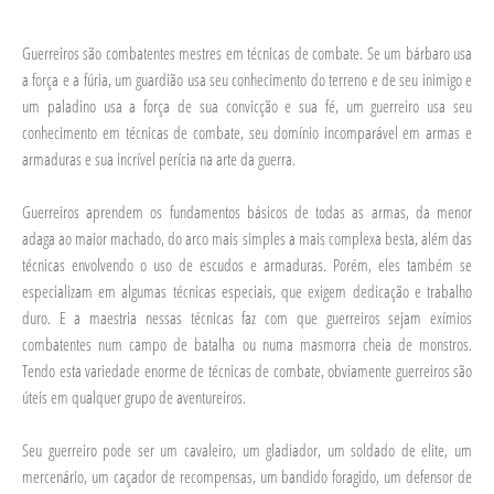
Guerreiros são combatentes mestres em técnicas de combate. Se um bárbaro usa
a força e a fúria, um guardião usa seu conhecimento do terreno e de seu inimigo e
um paladino usa a força de sua convicção e sua fé, um guerreiro usa seu
conhecimento em técnicas de combate, seu domínio incomparável em armas e
armaduras e sua incrível perícia na arte da guerra.
Guerreiros aprendem os fundamentos básicos de todas as armas, da menor
adaga ao maior machado, do arco mais simples a mais complexa besta, além das
técnicas envolvendo o uso de escudos e armaduras. Porém, eles também se
especializam em algumas técnicas especiais, que exigem dedicação e trabalho
duro. E a maestria nessas técnicas faz com que guerreiros sejam exímios
combatentes num campo de batalha ou numa masmorra cheia de monstros.
Tendo esta variedade enorme de técnicas de combate, obviamente guerreiros são
úteis em qualquer grupo de aventureiros.
Seu guerreiro pode ser um cavaleiro, um gladiador, um soldado de elite, um
mercenário, um caçador de recompensas, um bandido foragido, um defensor de