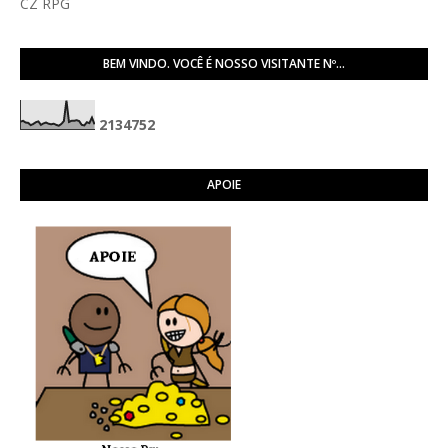
CZ RPG
BEM VINDO. VOCÊ É NOSSO VISITANTE Nº...
2
1
3
4
7
5
2
APOIE