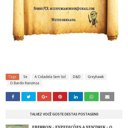
Tags
5e
A Cidadela Sem Sol
D&D
Greyhawk
O Bardo Ranzinza
TALVEZ VOCÊ GOSTE DESTAS POSTAGENS
EBERRON - EXPEDIÇÕES A XEN'DRIK - O