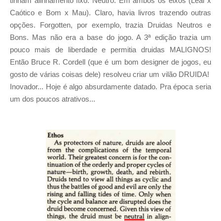
tinham alinhamento fixo: Neutro. Em ambos os eixos (Leal x
Caótico e Bom x Mau). Claro, havia livros trazendo outras
opções. Forgotten, por exemplo, trazia Druidas Neutros e
Bons. Mas não era a base do jogo. A 3ª edição trazia um
pouco mais de liberdade e permitia druidas MALIGNOS!
Então Bruce R. Cordell (que é um bom designer de jogos, eu
gosto de várias coisas dele) resolveu criar um vilão DRUIDA!
Inovador... Hoje é algo absurdamente datado. Pra época seria
um dos poucos atrativos...