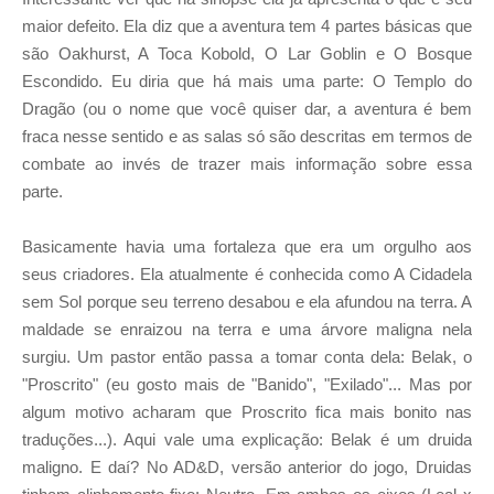
maior defeito. Ela diz que a aventura tem 4 partes básicas que
são Oakhurst, A Toca Kobold, O Lar Goblin e O Bosque
Escondido. Eu diria que há mais uma parte: O Templo do
Dragão (ou o nome que você quiser dar, a aventura é bem
fraca nesse sentido e as salas só são descritas em termos de
combate ao invés de trazer mais informação sobre essa
parte.
Basicamente havia uma fortaleza que era um orgulho aos
seus criadores. Ela atualmente é conhecida como A Cidadela
sem Sol porque seu terreno desabou e ela afundou na terra. A
maldade se enraizou na terra e uma árvore maligna nela
surgiu. Um pastor então passa a tomar conta dela: Belak, o
"Proscrito" (eu gosto mais de "Banido", "Exilado"... Mas por
algum motivo acharam que Proscrito fica mais bonito nas
traduções...). Aqui vale uma explicação: Belak é um druida
maligno. E daí? No AD&D, versão anterior do jogo, Druidas