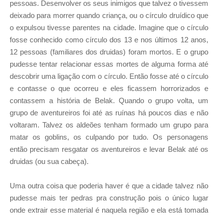
pessoas. Desenvolver os seus inimigos que talvez o tivessem
deixado para morrer quando criança, ou o círculo druídico que
o expulsou tivesse parentes na cidade. Imagine que o círculo
fosse conhecido como círculo dos 13 e nos últimos 12 anos,
12 pessoas (familiares dos druidas) foram mortos. E o grupo
pudesse tentar relacionar essas mortes de alguma forma até
descobrir uma ligação com o círculo. Então fosse até o círculo
e contasse o que ocorreu e eles ficassem horrorizados e
contassem a história de Belak. Quando o grupo volta, um
grupo de aventureiros foi até as ruínas há poucos dias e não
voltaram. Talvez os aldeões tenham formado um grupo para
matar os goblins, os culpando por tudo. Os personagens
então precisam resgatar os aventureiros e levar Belak até os
druidas (ou sua cabeça).
Uma outra coisa que poderia haver é que a cidade talvez não
pudesse mais ter pedras pra construção pois o único lugar
onde extrair esse material é naquela região e ela está tomada