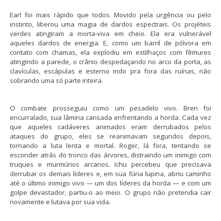
Earl foi mais rápido que todos. Movido pela urgência ou pelo
instinto, liberou uma magia de dardos espectrais. Os projéteis
verdes atingiram a morta-viva em cheio. Ela era vulnerável
aqueles dardos de energia. E, como um barril de pólvora em
contato com chamas, ela explodiu em estilhaços com fêmures
atingindo a parede, o crânio despedaçando no arco da porta, as
clavículas, escápulas e esterno indo pra fora das ruínas, não
sobrando uma só parte inteira.
O combate prosseguiu como um pesadelo vivo. Bren foi
encurralado, sua lâmina cansada enfrentando a horda. Cada vez
que aqueles cadáveres animados eram derrubados pelos
ataques do grupo, eles se reanimavam segundos depois,
tornando a luta lenta e mortal. Roger, lá fora, tentando se
esconder atrás do tronco das árvores, distraindo um inimigo com
truques e murmúrios arcanos. Ichu percebeu que precisava
derrubar os demais líderes e, em sua fúria lupina, abriu caminho
até o último inimigo vivo — um dos líderes da horda — e com um
golpe devastador, partiu-o ao meio. O grupo não pretendia cair
novamente e lutava por sua vida.