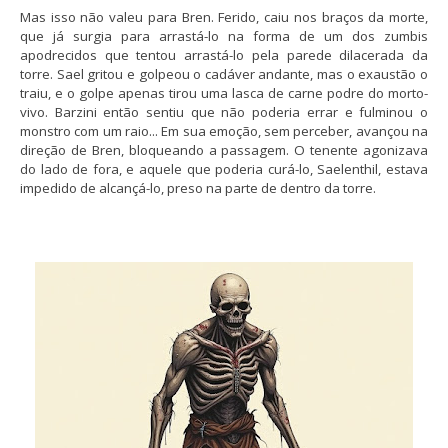
Mas isso não valeu para Bren. Ferido, caiu nos braços da morte,
que já surgia para arrastá-lo na forma de um dos zumbis
apodrecidos que tentou arrastá-lo pela parede dilacerada da
torre. Sael gritou e golpeou o cadáver andante, mas o exaustão o
traiu, e o golpe apenas tirou uma lasca de carne podre do morto-
vivo. Barzini então sentiu que não poderia errar e fulminou o
monstro com um raio... Em sua emoção, sem perceber, avançou na
direção de Bren, bloqueando a passagem. O tenente agonizava
do lado de fora, e aquele que poderia curá-lo, Saelenthil, estava
impedido de alcançá-lo, preso na parte de dentro da torre.