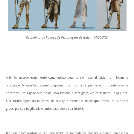
Rascunhos de Roupas de Personagens de Ishtar - DMSGUILD
Arik foi tratado exatamente como estava descrito no material oficial, um humano
catatônico. Acrescentado algum complemento à história (já que não é muito interessante
encontrar um sujeito sem nome, sem história e sem graça) ele permaneceu o que era.
Um adulto regredido na forma de criança a receber cuidados que acabou cativando o
grupo por sua fragilidade e curiosidade sobre sua história.
Bren era o foco central na pequena aventura. No material, não ficava claro quem ele era