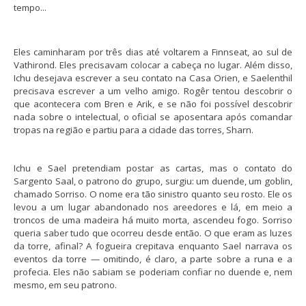
tempo...
Eles caminharam por três dias até voltarem a Finnseat, ao sul de
Vathirond. Eles precisavam colocar a cabeça no lugar. Além disso,
Ichu desejava escrever a seu contato na Casa Orien, e Saelenthil
precisava escrever a um velho amigo. Rogêr tentou descobrir o
que acontecera com Bren e Arik, e se não foi possível descobrir
nada sobre o intelectual, o oficial se aposentara após comandar
tropas na região e partiu para a cidade das torres, Sharn.
Ichu e Sael pretendiam postar as cartas, mas o contato do
Sargento Saal, o patrono do grupo, surgiu: um duende, um goblin,
chamado Sorriso. O nome era tão sinistro quanto seu rosto. Ele os
levou a um lugar abandonado nos areedores e lá, em meio a
troncos de uma madeira há muito morta, ascendeu fogo. Sorriso
queria saber tudo que ocorreu desde então. O que eram as luzes
da torre, afinal? A fogueira crepitava enquanto Sael narrava os
eventos da torre — omitindo, é claro, a parte sobre a runa e a
profecia. Eles não sabiam se poderiam confiar no duende e, nem
mesmo, em seu patrono.