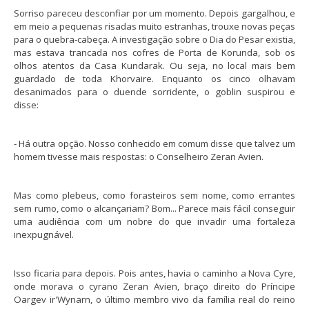
Sorriso pareceu desconfiar por um momento. Depois gargalhou, e
em meio a pequenas risadas muito estranhas, trouxe novas peças
para o quebra-cabeça. A investigação sobre o Dia do Pesar existia,
mas estava trancada nos cofres de Porta de Korunda, sob os
olhos atentos da Casa Kundarak. Ou seja, no local mais bem
guardado de toda Khorvaire. Enquanto os cinco olhavam
desanimados para o duende sorridente, o goblin suspirou e
disse:
- Há outra opção. Nosso conhecido em comum disse que talvez um
homem tivesse mais respostas: o Conselheiro Zeran Avien.
Mas como plebeus, como forasteiros sem nome, como errantes
sem rumo, como o alcançariam? Bom... Parece mais fácil conseguir
uma audiência com um nobre do que invadir uma fortaleza
inexpugnável.
Isso ficaria para depois. Pois antes, havia o caminho a Nova Cyre,
onde morava o cyrano Zeran Avien, braço direito do Príncipe
Oargev ir'Wynarn, o último membro vivo da família real do reino