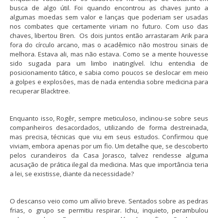
busca de algo útil. Foi quando encontrou as chaves junto a
algumas moedas sem valor e lanças que poderiam ser usadas
nos combates que certamente viriam no futuro. Com uso das
chaves, libertou Bren. Os dois juntos então arrastaram Arik para
fora do círculo arcano, mas o acadêmico não mostrou sinais de
melhora. Estava ali, mas não estava. Como se a mente houvesse
sido sugada para um limbo inatingível. Ichu entendia de
posicionamento tático, e sabia como poucos se deslocar em meio
a golpes e explosões, mas de nada entendia sobre medicina para
recuperar Blacktree.
Enquanto isso, Rogêr, sempre meticuloso, inclinou-se sobre seus
companheiros desacordados, utilizando de forma destreinada,
mas precisa, técnicas que viu em seus estudos. Confirmou que
viviam, embora apenas por um fio. Um detalhe que, se descoberto
pelos curandeiros da Casa Jorasco, talvez rendesse alguma
acusação de prática ilegal da medicina. Mas que importância teria
a lei, se existisse, diante da necessidade?
O descanso veio como um alívio breve. Sentados sobre as pedras
frias, o grupo se permitiu respirar. Ichu, inquieto, perambulou