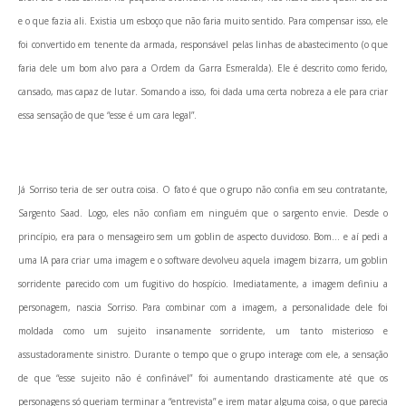
e o que fazia ali. Existia um esboço que não faria muito sentido. Para compensar isso, ele
foi convertido em tenente da armada, responsável pelas linhas de abastecimento (o que
faria dele um bom alvo para a Ordem da Garra Esmeralda). Ele é descrito como ferido,
cansado, mas capaz de lutar. Somando a isso, foi dada uma certa nobreza a ele para criar
essa sensação de que “esse é um cara legal”.
Já Sorriso teria de ser outra coisa. O fato é que o grupo não confia em seu contratante,
Sargento Saad. Logo, eles não confiam em ninguém que o sargento envie. Desde o
princípio, era para o mensageiro sem um goblin de aspecto duvidoso. Bom… e aí pedi a
uma IA para criar uma imagem e o software devolveu aquela imagem bizarra, um goblin
sorridente parecido com um fugitivo do hospício. Imediatamente, a imagem definiu a
personagem, nascia Sorriso. Para combinar com a imagem, a personalidade dele foi
moldada como um sujeito insanamente sorridente, um tanto misterioso e
assustadoramente sinistro. Durante o tempo que o grupo interage com ele, a sensação
de que “esse sujeito não é confinável” foi aumentando drasticamente até que os
personagens só queriam terminar a “entrevista” e irem matar alguma coisa, o que parecia