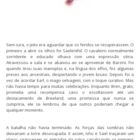
Sem cura, o jeito era aguardar que os feridos se recuperassem. O
primeiro a abrir os olhos foi Saelenthil. O cavaleiro normalmente
sorridente e educado olhava com uma expressão séria.
Atravessou a sala e se abaixou ao se aproximar de Barzini. Foi
quando tirou suas manoplas e, na língua dos elfos, fez algumas
preces aos ancestrais, despertando o jovem bruxo. Depois foi a
vez de acordar Earl, o mago selvagem, com o toque curativo. Mas
não havia tempo para muitas celebrações. Enquanto Bren, grato,
prometia uma recompensa caso o escoltassem até um
destacamento de Breeland, uma promessa que nunca se
cumpriria, ele se lembrou de que outros poderiam chegar a
qualquer momento.
A batalha não havia terminado. As forças das sombras não
deixariam a torre desocupada. E assim, Ichu e Sael traçaram um
plano: segurariam as entradas da ruína, canalizando os inimigos