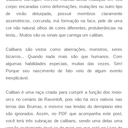
corpo: encaradas como deformações, mutações ou outro tipo
de visão deturpada, possuir membros claramente
assimétricos, corcunda, má formação na face, pele de uma
cor não natural, olhos de cores diferentes, protuberâncias na
testa... Muitos são os sinais que carrega um caliban.
Calibans são vistos como aberrações, monstros, seres
bizarros... Quando nada mais são que humanos. Com
algumas habilidades especiais, muitas das vezes. Sim!
Porque seu nascimento de fato veio de algum evento
inexplicável.
Caliban é uma raça criada para cumprir a função dos meio-
orcs no cenário de Ravenloft, pois não há orcs nativos nas
terras das Brumas, e mesmo nas lendas do demiplano eles
são ignorados. Assim, no PDF que acompanha este post,
você terá três subraças de calibans, sendo uma delas uma
versão exatamente igual ao do meio-orc que está no Livro do