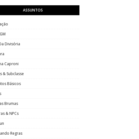
ASSUNTOS
ação
 GM
Da Divisória
ura
na Caproni
s & Subclasse
tos Básicos
s
Das Brumas
ras & NPCs
Sun
hando Regras