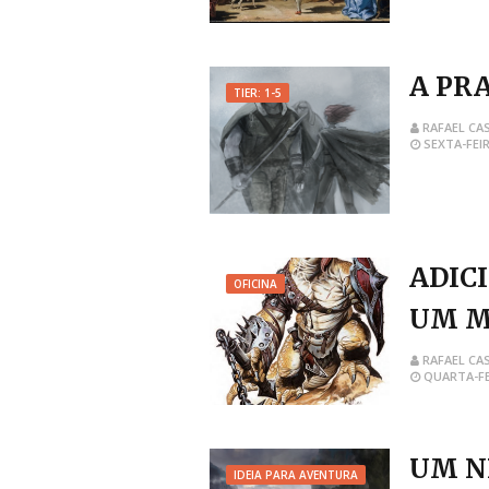
A PR
TIER: 1-5
RAFAEL CA
SEXTA-FEIR
ADIC
OFICINA
UM M
RAFAEL CA
QUARTA-FE
UM N
IDEIA PARA AVENTURA