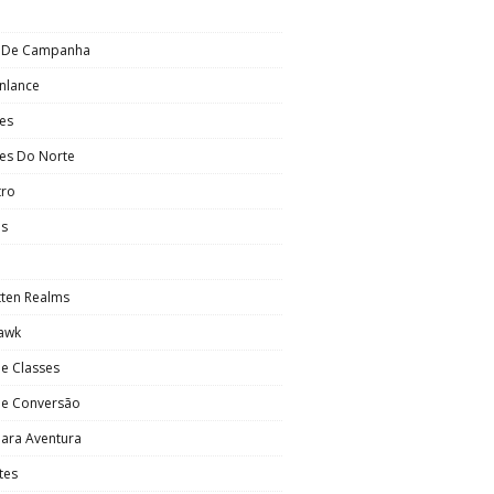
o De Campanha
nlance
es
es Do Norte
tro
os
tten Realms
awk
e Classes
De Conversão
Para Aventura
ntes