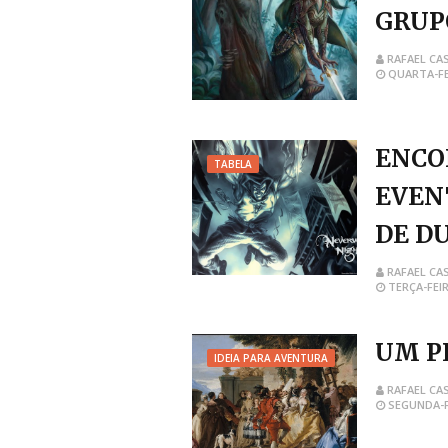
GRUP
RAFAEL CA
QUARTA-FE
ENCO
TABELA
EVEN
DE D
RAFAEL CA
TERÇA-FEIR
UM P
IDEIA PARA AVENTURA
RAFAEL CA
SEGUNDA-F