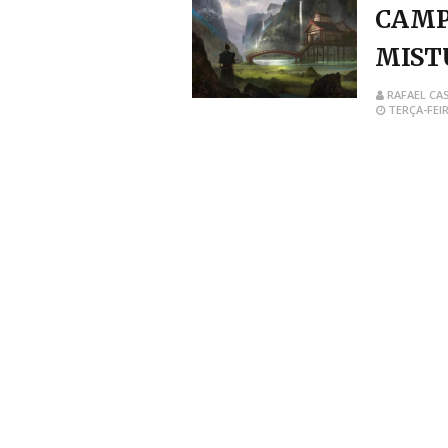
CAMP
MIST
RAFAEL CA
TERÇA-FEIR