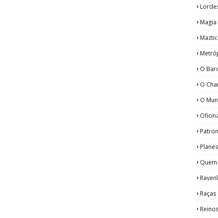
Lorde
Magia
Maztic
Metró
O Bar
O Cha
O Mun
Oficin
Patro
Plane
Quem
Ravenl
Raças
Reino