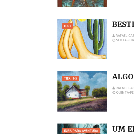
BEST
D&D
RAFAEL CA
SEXTA-FEIR
ALGO
TIER: 1-5
RAFAEL CA
QUINTA-FE
UM E
IDEIA PARA AVENTURA