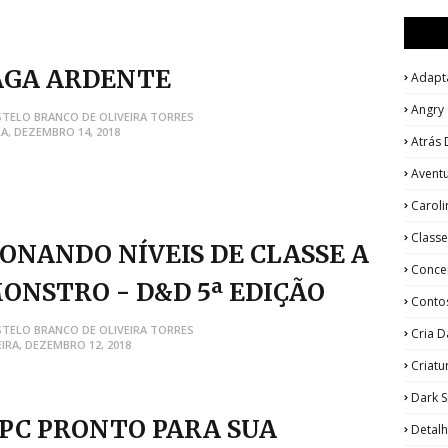
AGA ARDENTE
Adapt
Angry
STELO BRANCO DE OLIVEIRA TORRES
A, DEZEMBRO 14, 2018
Atrás 
Avent
Caroli
Classe
IONANDO NÍVEIS DE CLASSE A
Concei
ONSTRO - D&D 5ª EDIÇÃO
Conto
STELO BRANCO DE OLIVEIRA TORRES
Cria 
IRA, DEZEMBRO 12, 2018
Criatu
Dark 
PC PRONTO PARA SUA
Detal