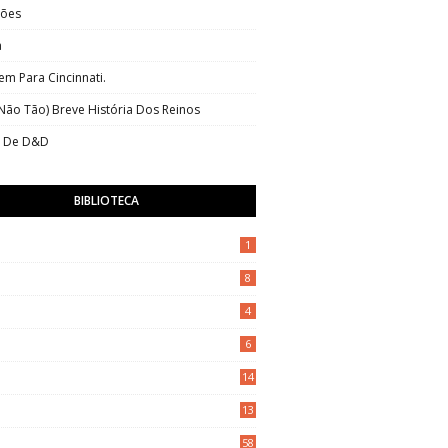
tões
a
m Para Cincinnati.
ão Tão) Breve História Dos Reinos
s De D&D
BIBLIOTECA
1
8
4
6
14
13
58