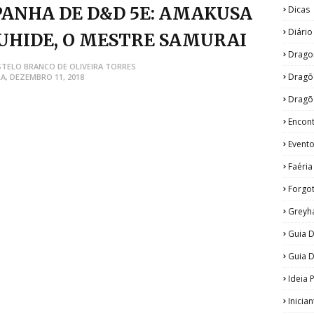
ANHA DE D&D 5E: AMAKUSA
Dicas
Diári
UHIDE, O MESTRE SAMURAI
Drago
STELO BRANCO DE OLIVEIRA TORRES
Dragõ
A, DEZEMBRO 11, 2018
Dragõ
Encon
Event
Faéria
Forgo
Greyh
Guia D
Guia 
Ideia 
Inicia