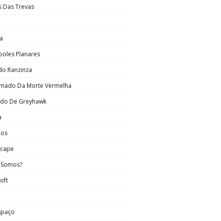
s Das Trevas
a
poles Planares
do Ranzinza
mado Da Morte Vermelha
do De Greyhawk
a
nos
scape
 Somos?
oft
spaço