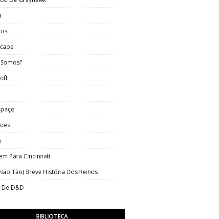
a
nos
scape
 Somos?
oft
spaço
tões
a
m Para Cincinnati.
ão Tão) Breve História Dos Reinos
s De D&D
BIBLIOTECA