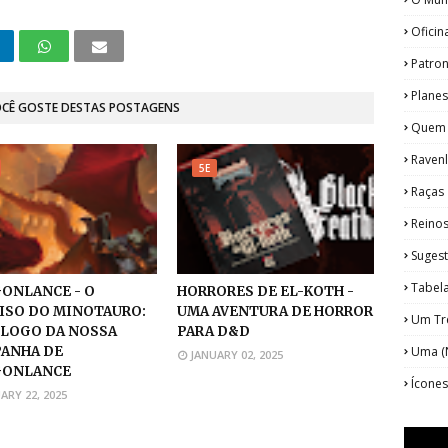
Oficin
Patro
Plane
OCÊ GOSTE DESTAS POSTAGENS
Quem
Ravenl
5E
Raças
Reino
Suges
Tabel
ONLANCE - O
HORRORES DE EL-KOTH -
ISO DO MINOTAURO:
UMA AVENTURA DE HORROR
Um Tre
ÍLOGO DA NOSSA
PARA D&D
Uma (N
ANHA DE
JANUARY 02, 2025
GONLANCE
Ícone
ARY 22, 2025