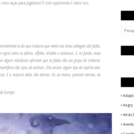
á como raças para jogadores? E este suplemento é sobre isso.
ormalmente se diz que criaturas que vivem nas áreas selvagem são fadas.
 ogros entre os sátiros, sílfides, dríades e centauros. E, no fundo, essas
ue alguns estudiosos afirmam que as fadas são um grupo de criaturas,
amíferos são tipos de animais. Elas seriam algum tipo de espírito vivo,
rais. E a maioria delas são eternas. Ou ao menos parecem eternas, do
 de Cormyr)
Adapt
Angry
Atrás 
Avent
Caroli