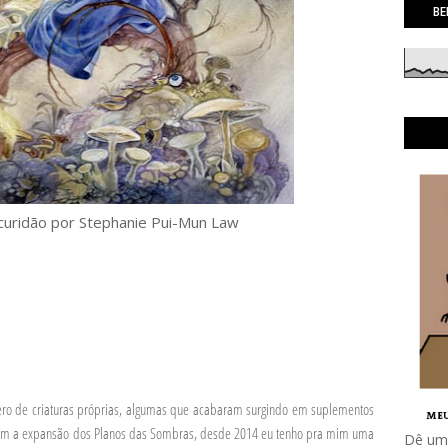
BE
curidão por Stephanie Pui-Mun Law
ro de criaturas próprias, algumas que acabaram surgindo em suplementos
Com a expansão dos Planos das Sombras, desde 2014 eu tenho pra mim uma
Dê uma