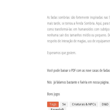
As fadas sombrias são fortemente inspiradas nas
mais tarde, se tornou a Fenda Sombria. Aqui, para 
como transformá-las em humanoides com subtipo f
nenhuma sair dos tamanhos médio ou pequeno. Dest
respeito de interação de magias, uso de equipament
Esperamos que gostem.
Você pode baixar o PDF com as nove casas de fada
Nós já falamos bastante e Faéria em nossa página.
Bons jogos
Tags
5e
Criaturas & NPCs
D&D
Ravenloft