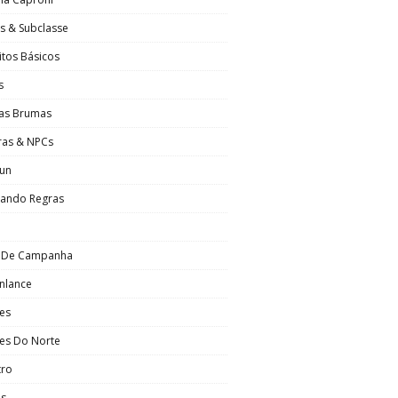
s & Subclasse
tos Básicos
s
Das Brumas
ras & NPCs
Sun
hando Regras
o De Campanha
nlance
es
es Do Norte
tro
os