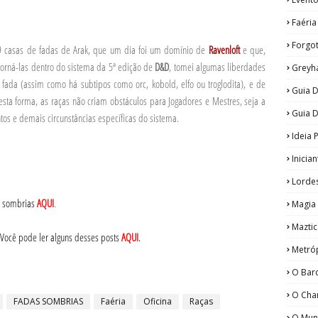
Faéria
Forgo
 9 casas de fadas de Arak, que um dia foi um domínio de
Ravenloft
e que,
torná-las dentro do sistema da 5ª edição de
D&D
, tomei algumas liberdades
Greyh
ada (assim como há subtipos como orc, kobold, elfo ou troglodita), e de
Guia D
a forma, as raças não criam obstáculos para Jogadores e Mestres, seja a
Guia 
os e demais circunstâncias específicas do sistema.
Ideia 
Inicia
Lorde
s sombrias
AQUI
.
Magia
Maztic
 Você pode ler alguns desses posts
AQUI
.
Metró
O Bar
O Cha
FADAS SOMBRIAS
Faéria
Oficina
Raças
O Mun