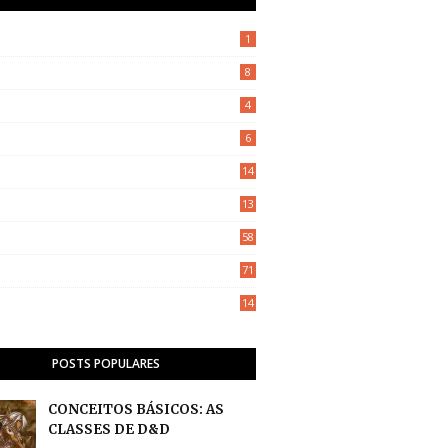
1
8
4
6
14
13
58
71
14
POSTS POPULARES
CONCEITOS BÁSICOS: AS
CLASSES DE D&D