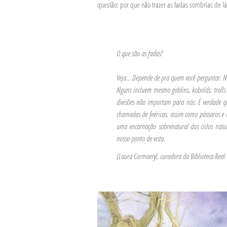
questão: por que não trazer as fadas sombrias de l
O que são as fadas?
Veja... Depende de pra quem você perguntar. N
Alguns incluem mesmo goblins, kobolds, trolls e
divisões não importam para nós. É verdade q
chamadas de feéricas, assim como pássaros e m
uma encarnação sobrenatural dos ciclos natu
nosso ponto de vista.
(Laura Cormaeryl, curadora da Biblioteca Real