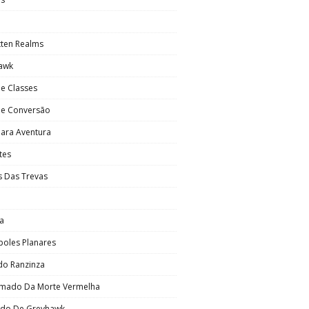
tten Realms
awk
e Classes
De Conversão
Para Aventura
ntes
s Das Trevas
a
poles Planares
do Ranzinza
mado Da Morte Vermelha
do De Greyhawk