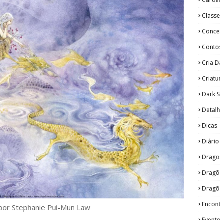
Classe
Concei
Conto
Cria 
Criatu
Dark 
Detal
Dicas
Diári
Drago
Dragõ
Dragõ
Encon
 por Stephanie Pui-Mun Law
Event