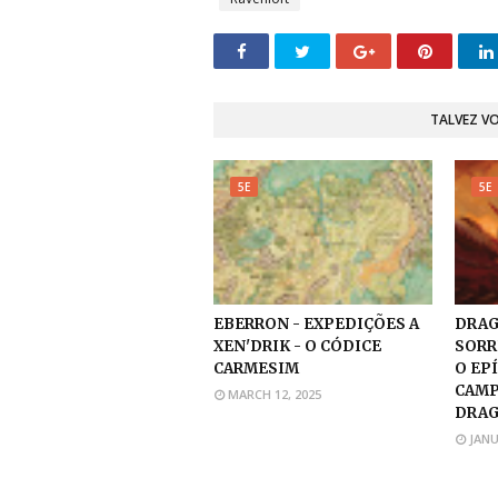
TALVEZ V
5E
5E
EBERRON - EXPEDIÇÕES A
DRAG
XEN'DRIK - O CÓDICE
SORR
CARMESIM
O EP
CAMP
MARCH 12, 2025
DRA
JANU