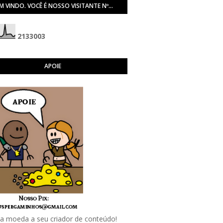
M VINDO. VOCÊ É NOSSO VISITANTE Nº...
2
1
3
3
0
0
3
APOIE
 moeda a seu criador de conteúdo!