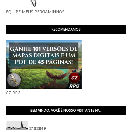
EQUIPE MEUS PERGAMINHOS
RECOMENDAMOS
CZ RPG
BEM VINDO. VOCÊ É NOSSO VISITANTE Nº...
2
1
3
2
8
4
9