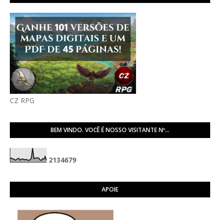
CZ RPG
BEM VINDO. VOCÊ É NOSSO VISITANTE Nº...
2
1
3
4
6
7
9
APOIE