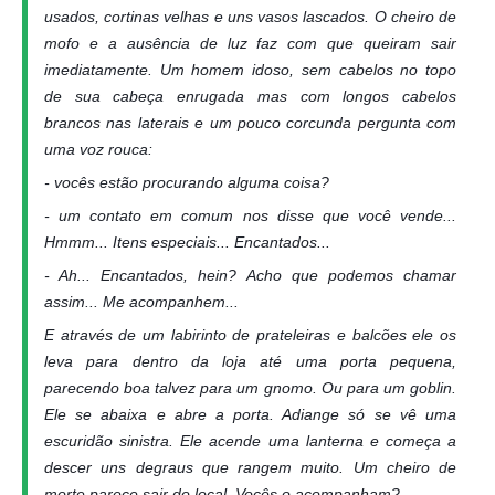
usados, cortinas velhas e uns vasos lascados. O cheiro de
mofo e a ausência de luz faz com que queiram sair
imediatamente. Um homem idoso, sem cabelos no topo
de sua cabeça enrugada mas com longos cabelos
brancos nas laterais e um pouco corcunda pergunta com
uma voz rouca:
- vocês estão procurando alguma coisa?
- um contato em comum nos disse que você vende...
Hmmm... Itens especiais... Encantados...
- Ah... Encantados, hein? Acho que podemos chamar
assim... Me acompanhem...
E através de um labirinto de prateleiras e balcões ele os
leva para dentro da loja até uma porta pequena,
parecendo boa talvez para um gnomo. Ou para um goblin.
Ele se abaixa e abre a porta. Adiange só se vê uma
escuridão sinistra. Ele acende uma lanterna e começa a
descer uns degraus que rangem muito. Um cheiro de
morte parece sair do local. Vocês o acompanham?