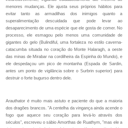
menores mudanças. Ele ajusta seus próprios hábitos para
evitar tanto as armadilhas dos inimigos quanto a
superalimentação descuidada que pode levar ao
desaparecimento de uma espécie que ele gosta de comer. No
processo, ele esmagou pelo menos uma comunidade de
gigantes do gelo (Bulindiful, uma fortaleza no estilo caverna-
catacumba situada no coração do Monte Halaragh, a oeste
das minas de Mirabar na cordilheira da Espinha do Mundo), e
ele despedaçou um pico de montanha (Espada de Sardin,
antes um ponto de vigilância sobre o Surbrin superior) para
destruir o forte bugurso dentro dele.
Arauthator é muito mais astuto e paciente do que a maioria
dos dragões brancos. "A centelha da vingança ainda acende o
fogo que aquece seu coração para levá-lo através dos
séculos", escreveu o sábio Amorthas de Ruathym, "mas ele a