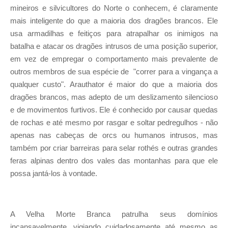
mineiros e silvicultores do Norte o conhecem, é claramente
mais inteligente do que a maioria dos dragões brancos. Ele
usa armadilhas e feitiços para atrapalhar os inimigos na
batalha e atacar os dragões intrusos de uma posição superior,
em vez de empregar o comportamento mais prevalente de
outros membros de sua espécie de
"correr para a vingança a
qualquer custo". Arauthator é maior do que a maioria dos
dragões brancos, mas adepto de um deslizamento silencioso
e de movimentos furtivos. Ele é conhecido por causar quedas
de rochas e até mesmo por rasgar e soltar pedregulhos - não
apenas nas cabeças de orcs ou humanos intrusos, mas
também por criar barreiras para selar rothés e outras grandes
feras alpinas dentro dos vales das montanhas para que ele
possa jantá-los à vontade.
A Velha Morte Branca patrulha seus domínios
incansavelmente, vigiando cuidadosamente até mesmo as