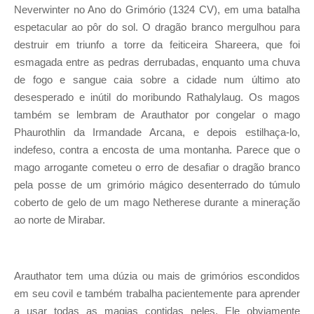
Neverwinter no Ano do Grimório (1324 CV), em uma batalha
espetacular ao pôr do sol. O dragão branco mergulhou para
destruir em triunfo a torre da feiticeira Shareera, que foi
esmagada entre as pedras derrubadas, enquanto uma chuva
de fogo e sangue caia sobre a cidade num último ato
desesperado e inútil do moribundo Rathalylaug. Os magos
também se lembram de Arauthator por congelar o mago
Phaurothlin da Irmandade Arcana, e depois estilhaça-lo,
indefeso, contra a encosta de uma montanha. Parece que o
mago arrogante cometeu o erro de desafiar o dragão branco
pela posse de um grimório mágico desenterrado do túmulo
coberto de gelo de um mago Netherese durante a mineração
ao norte de Mirabar.
Arauthator tem uma dúzia ou mais de grimórios escondidos
em seu covil e também trabalha pacientemente para aprender
a usar todas as magias contidas neles. Ele obviamente