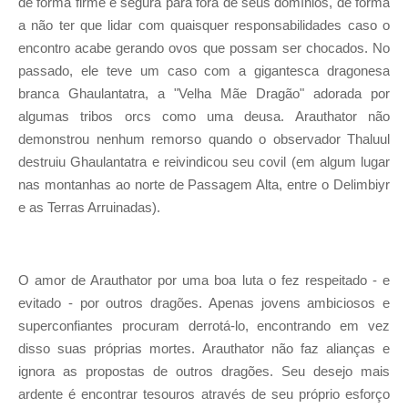
de forma firme e segura para fora de seus domínios, de forma
a não ter que lidar com quaisquer responsabilidades caso o
encontro acabe gerando ovos que possam ser chocados. No
passado, ele teve um caso com a gigantesca dragonesa
branca Ghaulantatra, a "Velha Mãe Dragão" adorada por
algumas tribos orcs como uma deusa. Arauthator não
demonstrou nenhum remorso quando o observador Thaluul
destruiu Ghaulantatra e reivindicou seu covil (em algum lugar
nas montanhas ao norte de Passagem Alta, entre o Delimbiyr
e as Terras Arruinadas).
O amor de Arauthator por uma boa luta o fez respeitado - e
evitado - por outros dragões. Apenas jovens ambiciosos e
superconfiantes procuram derrotá-lo, encontrando em vez
disso suas próprias mortes. Arauthator não faz alianças e
ignora as propostas de outros dragões. Seu desejo mais
ardente é encontrar tesouros através de seu próprio esforço