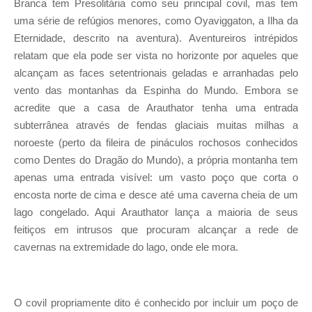
Branca tem Presolitária como seu principal covil, mas tem
uma série de refúgios menores, como Oyaviggaton, a Ilha da
Eternidade, descrito na aventura). Aventureiros intrépidos
relatam que ela pode ser vista no horizonte por aqueles que
alcançam as faces setentrionais geladas e arranhadas pelo
vento das montanhas da Espinha do Mundo. Embora se
acredite que a casa de Arauthator tenha uma entrada
subterrânea através de fendas glaciais muitas milhas a
noroeste (perto da fileira de pináculos rochosos conhecidos
como Dentes do Dragão do Mundo), a própria montanha tem
apenas uma entrada visível: um vasto poço que corta o
encosta norte de cima e desce até uma caverna cheia de um
lago congelado. Aqui Arauthator lança a maioria de seus
feitiços em intrusos que procuram alcançar a rede de
cavernas na extremidade do lago, onde ele mora.
O covil propriamente dito é conhecido por incluir um poço de