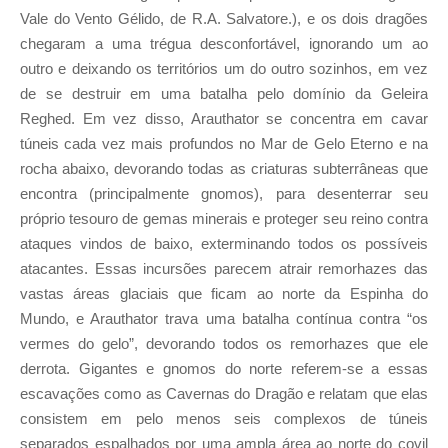
Vale do Vento Gélido, de R.A. Salvatore.), e os dois dragões
chegaram a uma trégua desconfortável, ignorando um ao
outro e deixando os territórios um do outro sozinhos, em vez
de se destruir em uma batalha pelo domínio da Geleira
Reghed. Em vez disso, Arauthator se concentra em cavar
túneis cada vez mais profundos no Mar de Gelo Eterno e na
rocha abaixo, devorando todas as criaturas subterrâneas que
encontra (principalmente gnomos), para desenterrar seu
próprio tesouro de gemas minerais e proteger seu reino contra
ataques vindos de baixo, exterminando todos os possíveis
atacantes. Essas incursões parecem atrair remorhazes das
vastas áreas glaciais que ficam ao norte da Espinha do
Mundo, e Arauthator trava uma batalha contínua contra “os
vermes do gelo”, devorando todos os remorhazes que ele
derrota. Gigantes e gnomos do norte referem-se a essas
escavações como as Cavernas do Dragão e relatam que elas
consistem em pelo menos seis complexos de túneis
separados espalhados por uma ampla área ao norte do covil