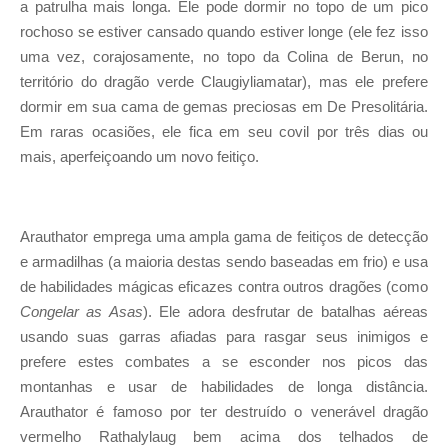
a patrulha mais longa. Ele pode dormir no topo de um pico
rochoso se estiver cansado quando estiver longe (ele fez isso
uma vez, corajosamente, no topo da Colina de Berun, no
território do dragão verde Claugiyliamatar), mas ele prefere
dormir em sua cama de gemas preciosas em De Presolitária.
Em raras ocasiões, ele fica em seu covil por três dias ou
mais, aperfeiçoando um novo feitiço.
Arauthator emprega uma ampla gama de feitiços de detecção
e armadilhas (a maioria destas sendo baseadas em frio) e usa
de habilidades mágicas eficazes contra outros dragões (como
Congelar as Asas
). Ele adora desfrutar de batalhas aéreas
usando suas garras afiadas para rasgar seus inimigos e
prefere estes combates a se esconder nos picos das
montanhas e usar de habilidades de longa distância.
Arauthator é famoso por ter destruído o venerável dragão
vermelho Rathalylaug bem acima dos telhados de