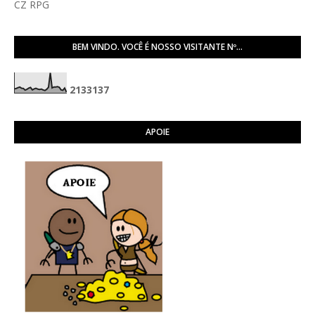
CZ RPG
BEM VINDO. VOCÊ É NOSSO VISITANTE Nº...
2
1
3
3
1
3
7
APOIE