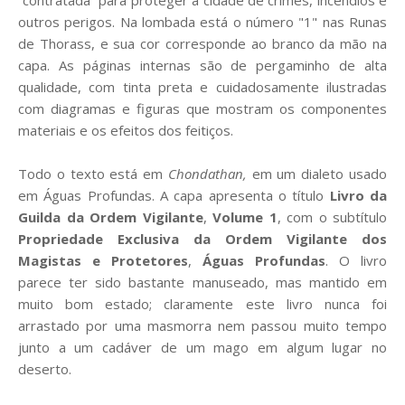
“contratada” para proteger a cidade de crimes, incêndios e
outros perigos. Na lombada está o número "1" nas Runas
de Thorass, e sua cor corresponde ao branco da mão na
capa. As páginas internas são de pergaminho de alta
qualidade, com tinta preta e cuidadosamente ilustradas
com diagramas e figuras que mostram os componentes
materiais e os efeitos dos feitiços.
Todo o texto está em
Chondathan,
em um dialeto usado
em Águas Profundas. A capa apresenta o título
Livro da
Guilda da Ordem Vigilante
,
Volume 1
, com o subtítulo
Propriedade Exclusiva da Ordem Vigilante dos
Magistas e Protetores
,
Águas Profundas
. O livro
parece ter sido bastante manuseado, mas mantido em
muito bom estado; claramente este livro nunca foi
arrastado por uma masmorra nem passou muito tempo
junto a um cadáver de um mago em algum lugar no
deserto.