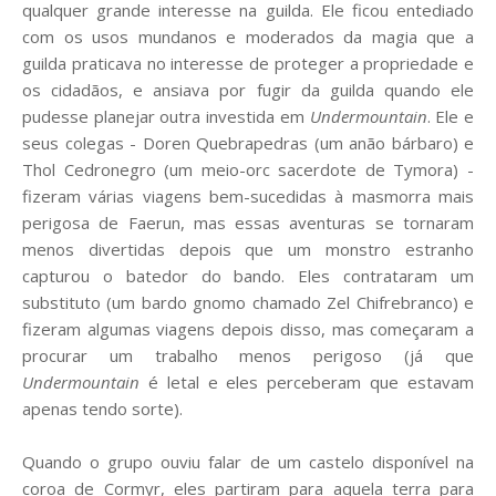
qualquer grande interesse na guilda. Ele ficou entediado
com os usos mundanos e moderados da magia que a
guilda praticava no interesse de proteger a propriedade e
os cidadãos, e ansiava por fugir da guilda quando ele
pudesse planejar outra investida em
Undermountain
. Ele e
seus colegas - Doren Quebrapedras (um anão bárbaro) e
Thol Cedronegro (um meio-orc sacerdote de Tymora) -
fizeram várias viagens bem-sucedidas à masmorra mais
perigosa de Faerun, mas essas aventuras se tornaram
menos divertidas depois que um monstro estranho
capturou o batedor do bando. Eles contrataram um
substituto (um bardo gnomo chamado Zel Chifrebranco) e
fizeram algumas viagens depois disso, mas começaram a
procurar um trabalho menos perigoso (já que
Undermountain
é letal e eles perceberam que estavam
apenas tendo sorte).
Quando o grupo ouviu falar de um castelo disponível na
coroa de Cormyr, eles partiram para aquela terra para