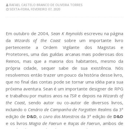
RAFAEL CASTELO BRANCO DE OLIVEIRA TORRES
SEXTA-FEIRA, FEVEREIRO 07, 2020
Em outubro de 2004,
Sean K Reynolds
escreveu na página
da
Wizards of the Coast
sobre um importante livro
pertencente a Ordem Vigilante dos Magistas e
Protetores, uma das guildas arcanas mais poderosas dos
Reinos, mas que a maioria dos habitantes, mesmo da
própria cidade, sequer sabe de sua existência. Nós
resolvemos então trazer um pouco da história desse livro,
que no final das contas pode se tornar uma idéia para sua
próxima aventura. Sean é um importante designer de RPG
e trabalhou por muitos anos na
TSR
e depois na
Wizards of
the Coast
, sendo autor ou co-autor de diversos livros,
incluindo o
Cenário de Campanha de Forgotten Realms
da 3ª
edição de
D&D
, o
Livro dos Monstros
da 3ª edição de
D&D
e os livros
Magia de Faerun
e
Raças de Faerun
, ambos de