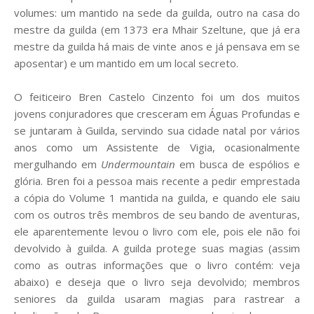
volumes: um mantido na sede da guilda, outro na casa do
mestre da guilda (em 1373 era Mhair Szeltune, que já era
mestre da guilda há mais de vinte anos e já pensava em se
aposentar) e um mantido em um local secreto.
O feiticeiro Bren Castelo Cinzento foi um dos muitos
jovens conjuradores que cresceram em Águas Profundas e
se juntaram à Guilda, servindo sua cidade natal por vários
anos como um Assistente de Vigia, ocasionalmente
mergulhando em
Undermountain
em busca de espólios e
glória. Bren foi a pessoa mais recente a pedir emprestada
a cópia do Volume 1 mantida na guilda, e quando ele saiu
com os outros três membros de seu bando de aventuras,
ele aparentemente levou o livro com ele, pois ele não foi
devolvido à guilda. A guilda protege suas magias (assim
como as outras informações que o livro contém: veja
abaixo) e deseja que o livro seja devolvido; membros
seniores da guilda usaram magias para rastrear a